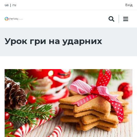
ua
|
ru
Вхід
Урок гри на ударних