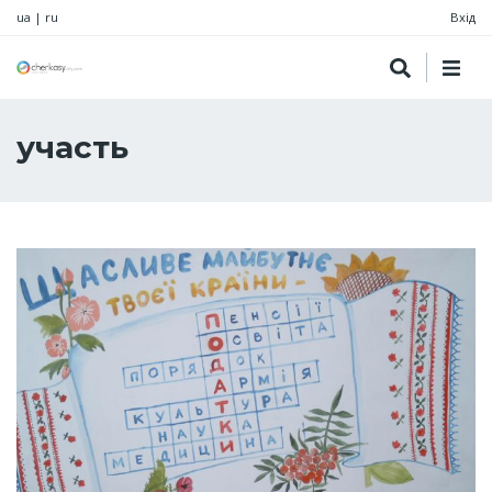
ua
|
ru
Вхід
участь