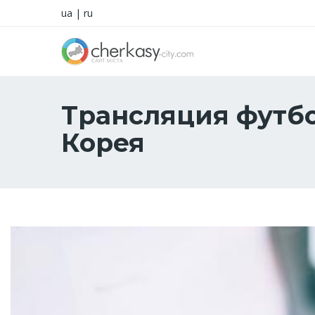
ua
|
ru
Трансляция футбо
Корея