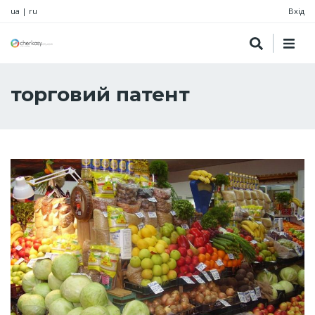
ua
|
ru
Вхід
торговий патент