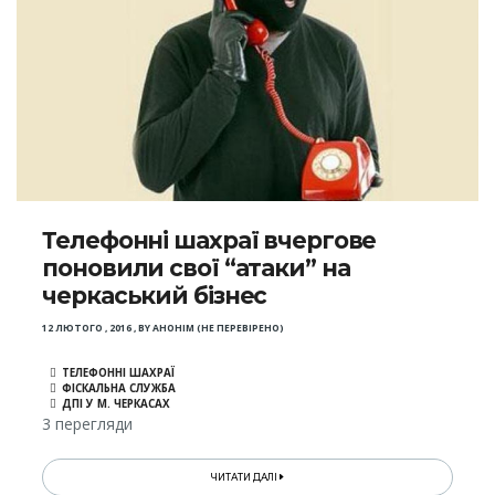
Телефонні шахраї вчергове
поновили свої “атаки” на
черкаський бізнес
12 ЛЮТОГО , 2016
,
BY
АНОНІМ (НЕ ПЕРЕВІРЕНО)
ТЕЛЕФОННІ ШАХРАЇ
ФІСКАЛЬНА СЛУЖБА
ДПІ У М. ЧЕРКАСАХ
3 перегляди
ЧИТАТИ ДАЛІ