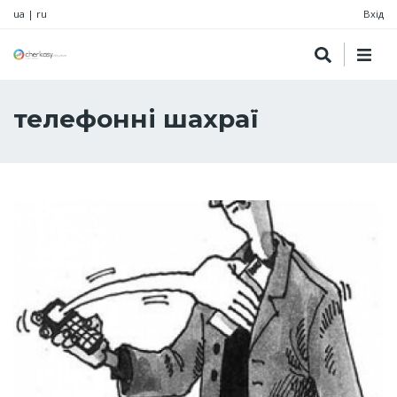
ua
|
ru
Вхід
телефонні шахраї