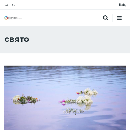
ua
|
ru
Вхід
свято