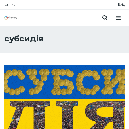
ua
|
ru
Вхід
субсидія