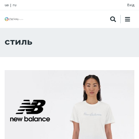
ua
|
ru
Вхід
стиль