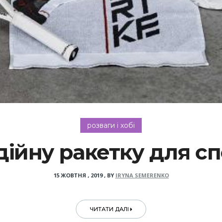
розваги і хобі
дійну ракетку для сп
15 ЖОВТНЯ , 2019
,
BY
IRYNA SEMERENKO
ЧИТАТИ ДАЛІ