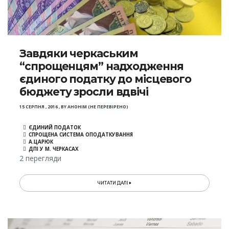
Завдяки черкаським
“спрощенцям” надходження
єдиного податку до місцевого
бюджету зросли вдвічі
15 СЕРПНЯ , 2016
,
BY
АНОНІМ (НЕ ПЕРЕВІРЕНО)
ЄДИНИЙ ПОДАТОК
СПРОЩЕНА СИСТЕМА ОПОДАТКУВАННЯ
А.ЦАРЮК
ДПІ У М. ЧЕРКАСАХ
2 перегляди
ЧИТАТИ ДАЛІ