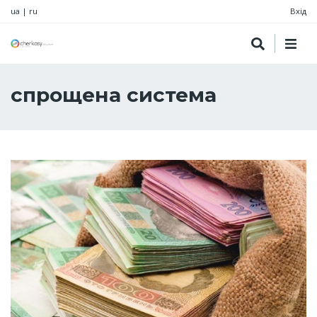
ua
|
ru
Вхід
спрощена система