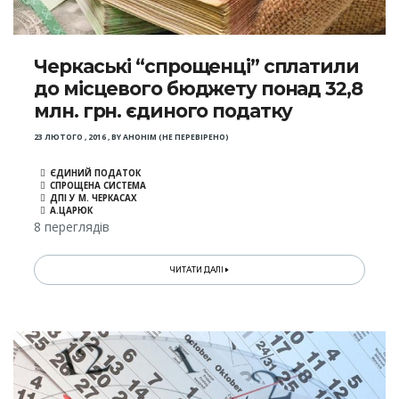
Черкаські “спрощенці” сплатили
до місцевого бюджету понад 32,8
млн. грн. єдиного податку
23 ЛЮТОГО , 2016
,
BY
АНОНІМ (НЕ ПЕРЕВІРЕНО)
ЄДИНИЙ ПОДАТОК
СПРОЩЕНА СИСТЕМА
ДПІ У М. ЧЕРКАСАХ
А.ЦАРЮК
8 переглядів
ЧИТАТИ ДАЛІ