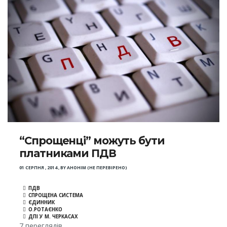
“Спрощенці” можуть бути
платниками ПДВ
01 СЕРПНЯ , 2014
,
BY
АНОНІМ (НЕ ПЕРЕВІРЕНО)
ПДВ
СПРОЩЕНА СИСТЕМА
ЄДИННИК
О.РОТАЄНКО
ДПІ У М. ЧЕРКАСАХ
7 переглядів