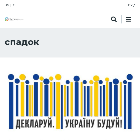
ua
|
ru
Вхід
спадок