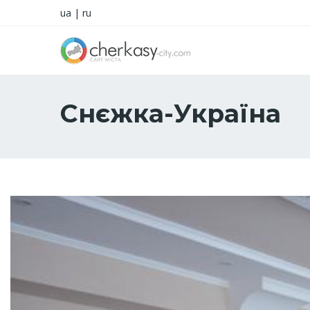
ua
|
ru
Снєжка-Україна