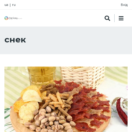
ua
|
ru
Вхід
снек