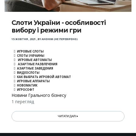
Слоти України - особливості
вибору і режими гри
15 ЖОВТНЯ , 2021
,
BY
АНОНІМ (НЕ ПЕРЕВІРЕНО)
ИГРОВЫЕ СЛОТЫ
СЛОТЫ УКРАИНЫ
ИГРОВЫЕ АВТОМАТЫ
АЗАРТНЫЕ РАЗВЛЕЧЕНИЯ
АЗАРТНЫЕ ЗАВЕДЕНИЯ
ВИДЕОСЛОТЫ
КАК ВЫБРАТЬ ИГРОВОЙ АВТОМАТ
ИГРОВЫЕ АППАРАТЫ
НОВОМАТИК
ИГРОСОФТ
Новини Грального бізнесу
1 перегляд
ЧИТАТИ ДАЛІ