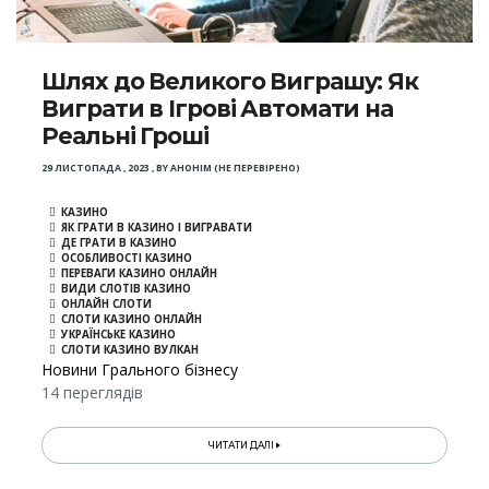
Шлях до Великого Виграшу: Як
Виграти в Ігрові Автомати на
Реальні Гроші
29 ЛИСТОПАДА , 2023
,
BY
АНОНІМ (НЕ ПЕРЕВІРЕНО)
КАЗИНО
ЯК ГРАТИ В КАЗИНО І ВИГРАВАТИ
ДЕ ГРАТИ В КАЗИНО
ОСОБЛИВОСТІ КАЗИНО
ПЕРЕВАГИ КАЗИНО ОНЛАЙН
ВИДИ СЛОТІВ КАЗИНО
ОНЛАЙН СЛОТИ
СЛОТИ КАЗИНО ОНЛАЙН
УКРАЇНСЬКЕ КАЗИНО
СЛОТИ КАЗИНО ВУЛКАН
Новини Грального бізнесу
14 переглядів
ЧИТАТИ ДАЛІ