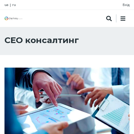
ua
|
ru
Вхід
СЕО консалтинг