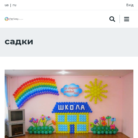
ua
|
ru
Вхід
садки