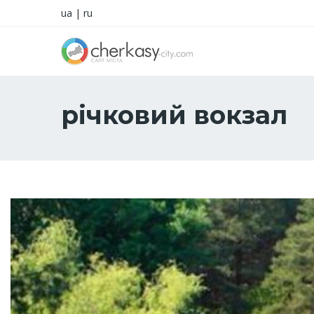
ua
|
ru
річковий вокзал