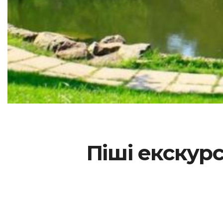
Піші екскурс