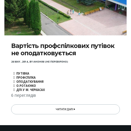
Вартість профспілкових путівок
не оподатковується
26 MAY , 2014
,
BY
АНОНІМ (НЕ ПЕРЕВІРЕНО)
ПУТІВКА
ПРОФСПІЛКА
ОПОДАТКУВАННЯ
О.РОТАЄНКО
ДПІ У М. ЧЕРКАСАХ
6 переглядів
ЧИТАТИ ДАЛІ