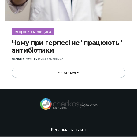
Здоров'я і медицина
Чому при герпесі не "працюють"
антибіотики
28 СІЧНЯ , 2021
,
BY
IRYNA SEMERENKO
ЧИТАТИ ДАЛІ
Реклама на сайті