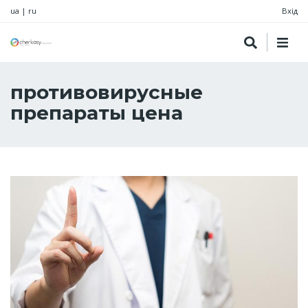
ua
|
ru
Вхід
противовирусные
препараты цена