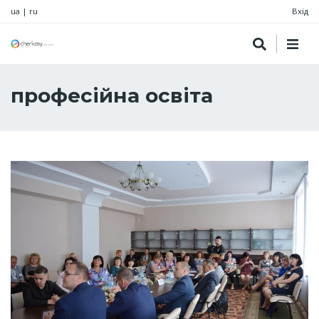
ua
|
ru
Вхід
професійна освіта