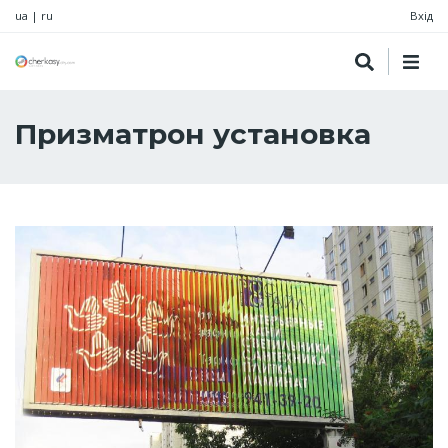
ua
|
ru
Вхід
Призматрон установка