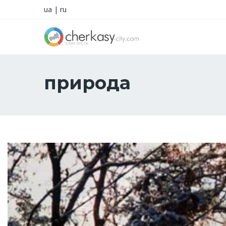
ua
|
ru
природа