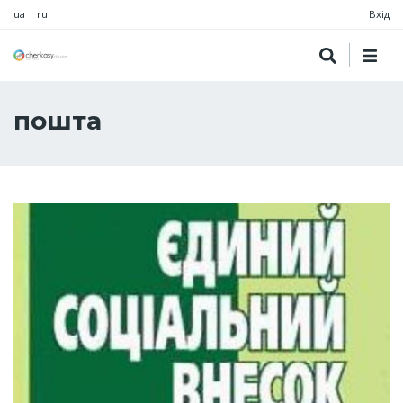
ua
|
ru
Вхід
пошта