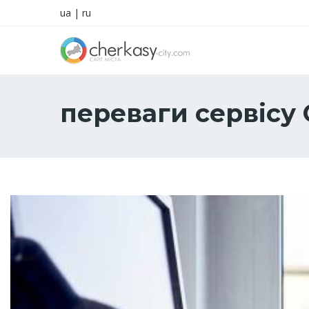
ua
|
ru
переваги сервісу