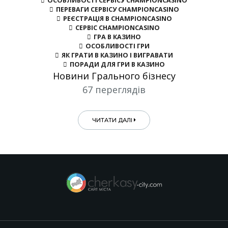
ОСОБЛИВОСТІ СЕРВІСУ CHAMPIONCASINO
ПЕРЕВАГИ СЕРВІСУ CHAMPIONCASINO
РЕЄСТРАЦІЯ В CHAMPIONCASINO
СЕРВІС CHAMPIONCASINO
ГРА В КАЗИНО
ОСОБЛИВОСТІ ГРИ
ЯК ГРАТИ В КАЗИНО І ВИГРАВАТИ
ПОРАДИ ДЛЯ ГРИ В КАЗИНО
Новини Грального бізнесу
67 переглядів
ЧИТАТИ ДАЛІ