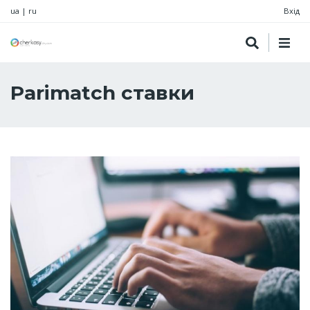
ua
|
ru
Вхід
Parimatch ставки