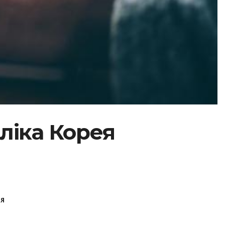
бліка Корея
ЕЯ