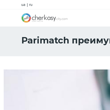
ua
|
ru
Parimatch преим