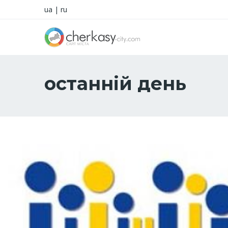
ua
|
ru
останній день