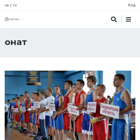
ua
|
ru
Вхід
онат