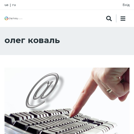
ua
|
ru
Вхід
олег коваль