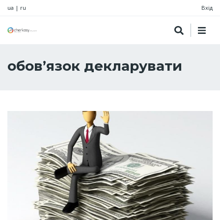
ua
|
ru
Вхід
обов’язок декларувати