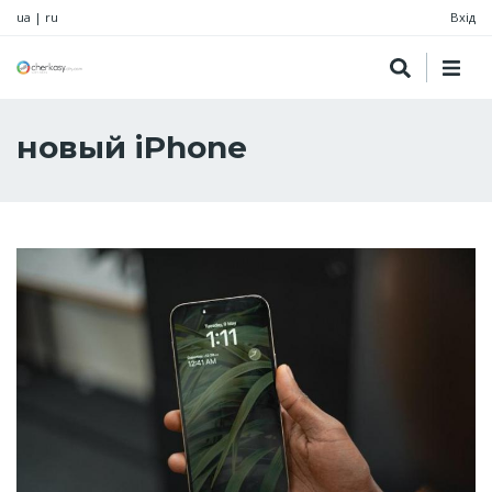
ua
|
ru
Вхід
новый iPhone