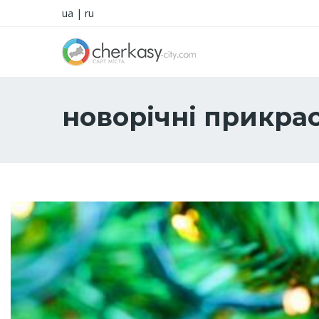
ua
|
ru
новорічні прикра