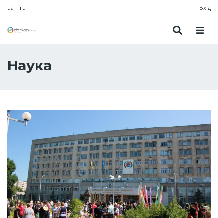
ua
|
ru
Вхід
Наука