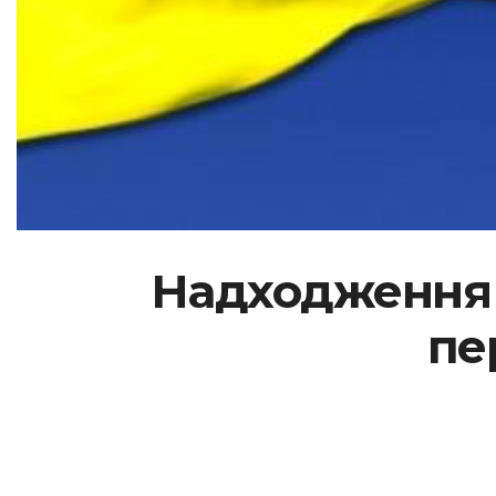
Надходження в
пе