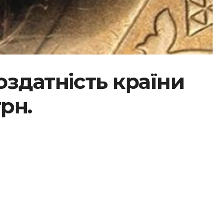
оздатність країни
рн.