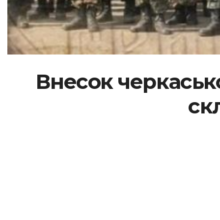
Внесок черкасько
ск