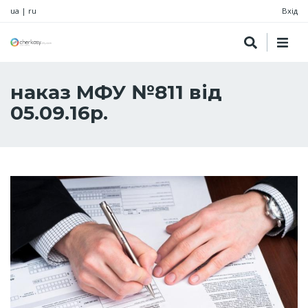
ua
|
ru
Вхід
наказ МФУ №811 від
05.09.16р.