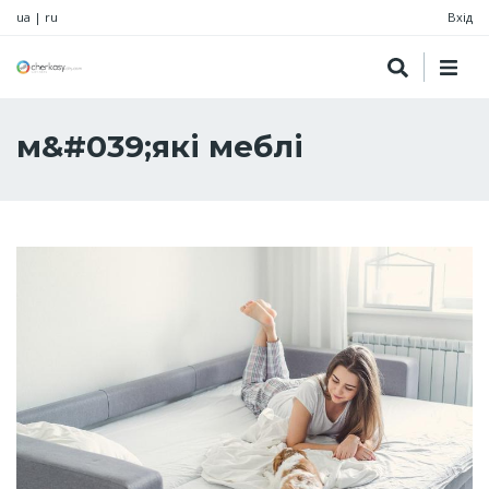
ua
|
ru
Вхід
м&#039;які меблі