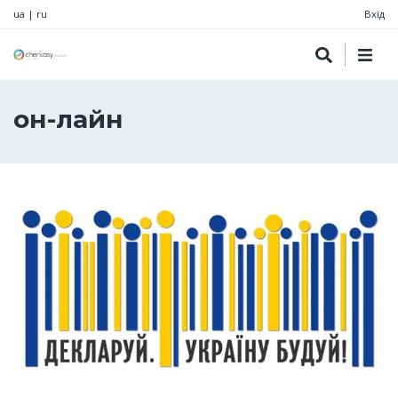
ua
|
ru
Вхід
он-лайн