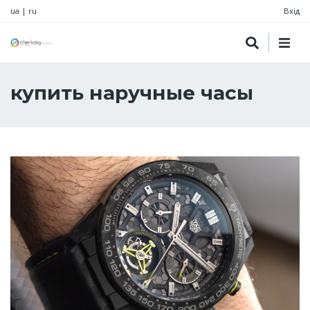
ua
|
ru
Вхід
купить наручные часы