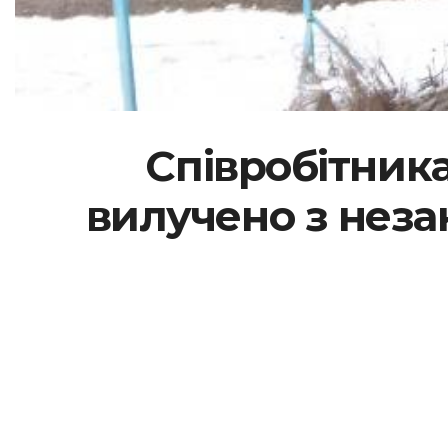
Співробітник
вилучено з незак