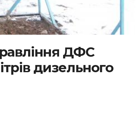
правління ДФС
літрів дизельного