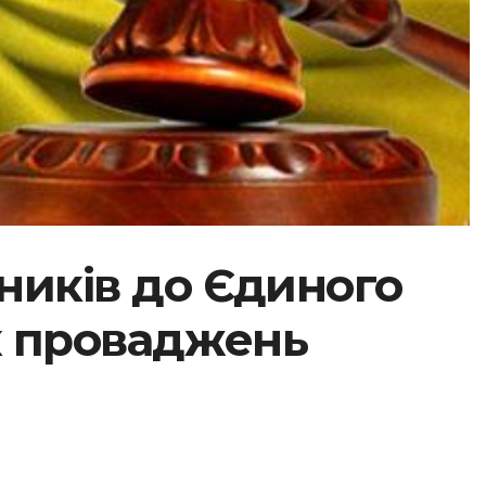
ників до Єдиного
х проваджень