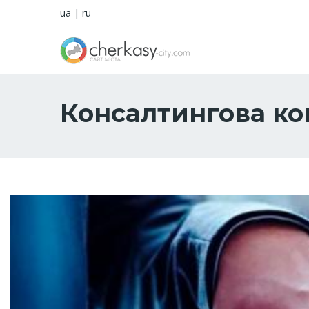
ua
|
ru
Консалтингова ко