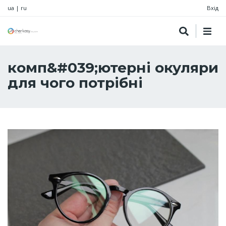
ua
|
ru
Вхід
комп&#039;ютерні окуляри
для чого потрібні