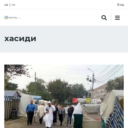
ua
|
ru
Вхід
хасиди