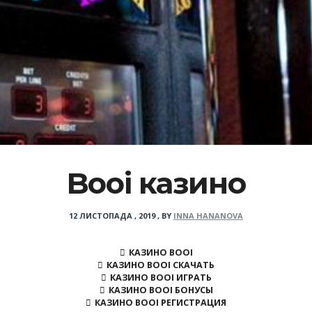
Booi казино
12 ЛИСТОПАДА , 2019
,
BY
INNA HANANOVA
КАЗИНО BOOI
КАЗИНО BOOI СКАЧАТЬ
КАЗИНО BOOI ИГРАТЬ
КАЗИНО BOOI БОНУСЫ
КАЗИНО BOOI РЕГИСТРАЦИЯ