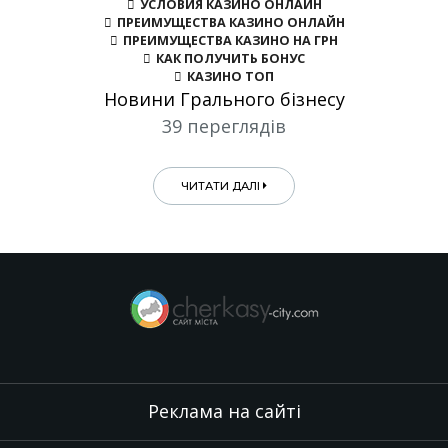
УСЛОВИЯ КАЗИНО ОНЛАЙН
ПРЕИМУЩЕСТВА КАЗИНО ОНЛАЙН
ПРЕИМУЩЕСТВА КАЗИНО НА ГРН
КАК ПОЛУЧИТЬ БОНУС
КАЗИНО ТОП
Новини Грального бізнесу
39 переглядів
ЧИТАТИ ДАЛІ
Реклама на сайті