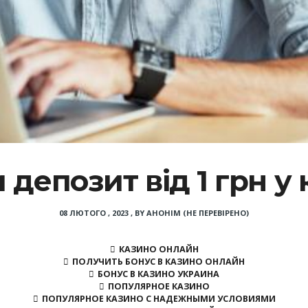
и депозит від 1 грн у
08 ЛЮТОГО , 2023
,
BY
АНОНІМ (НЕ ПЕРЕВІРЕНО)
КАЗИНО ОНЛАЙН
ПОЛУЧИТЬ БОНУС В КАЗИНО ОНЛАЙН
БОНУС В КАЗИНО УКРАИНА
ПОПУЛЯРНОЕ КАЗИНО
ПОПУЛЯРНОЕ КАЗИНО С НАДЕЖНЫМИ УСЛОВИЯМИ