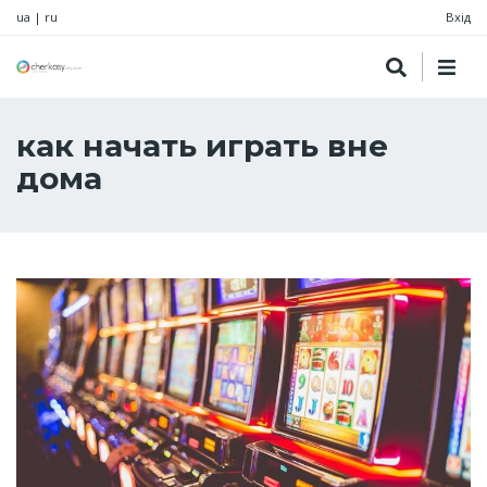
ua
|
ru
Вхід
как начать играть вне
дома