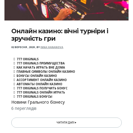
Онлайн казино: вічні турніри і
зручність гри
02 ВЕРЕСНЯ , 2020
,
BY
INNA HANANOVA
777 ORIGINALS
777 ORIGINALS ПРЕИМУЩЕСТВА
КАК НАЧАТЬ ИГРАТЬ ВНЕ ДОМА
ГЛАВНЫЕ СИМВОЛЫ ОНЛАЙН КАЗИНО
БОНУСЫ ОНЛАЙН КАЗИНО
АССОРТИМЕНТ ОНЛАЙН КАЗИНО
АВТОМАТЫ ОНЛАЙН КАЗИНО
777 ORIGINALS ПОЛУЧИТЬ БОНУС
777 ORIGINALS ОНЛАЙН ИГРАТЬ
777 ORIGINALS БОНУСЫ
Новини Грального бізнесу
6 переглядів
ЧИТАТИ ДАЛІ