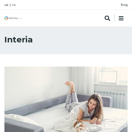
ua
|
ru
Вхід
Interia