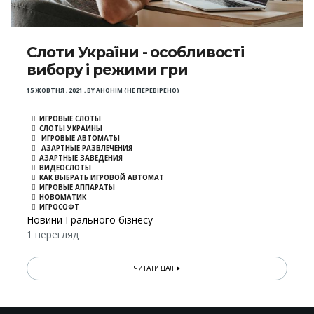
Слоти України - особливості
вибору і режими гри
15 ЖОВТНЯ , 2021
,
BY
АНОНІМ (НЕ ПЕРЕВІРЕНО)
ИГРОВЫЕ СЛОТЫ
СЛОТЫ УКРАИНЫ
ИГРОВЫЕ АВТОМАТЫ
АЗАРТНЫЕ РАЗВЛЕЧЕНИЯ
АЗАРТНЫЕ ЗАВЕДЕНИЯ
ВИДЕОСЛОТЫ
КАК ВЫБРАТЬ ИГРОВОЙ АВТОМАТ
ИГРОВЫЕ АППАРАТЫ
НОВОМАТИК
ИГРОСОФТ
Новини Грального бізнесу
1 перегляд
ЧИТАТИ ДАЛІ