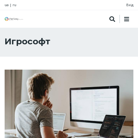
ua
|
ru
Вхід
Игрософт