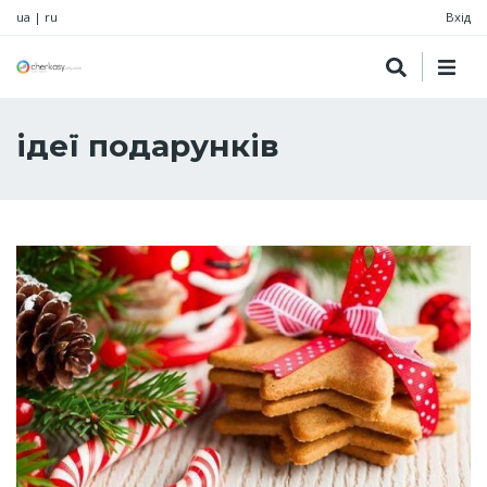
ua
|
ru
Вхід
ідеї подарунків